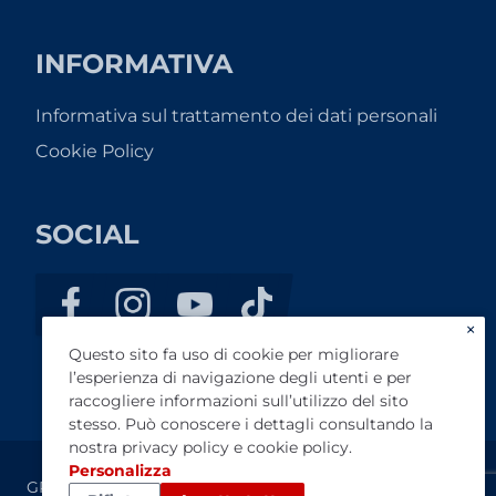
INFORMATIVA
Informativa sul trattamento dei dati personali
Cookie Policy
SOCIAL
×
Questo sito fa uso di cookie per migliorare
l’esperienza di navigazione degli utenti e per
raccogliere informazioni sull’utilizzo del sito
stesso. Può conoscere i dettagli consultando la
nostra
privacy policy
e
cookie policy
.
Personalizza
GP AUTO DI PAPPALARDO S.R.L. - Codice fiscale / P.IVA: