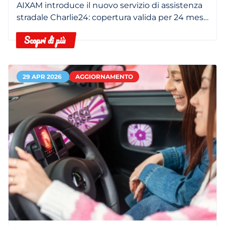
SUPPORTO PER LA TUA MOBILITÀ
AIXAM introduce il nuovo servizio di assistenza
stradale Charlie24: copertura valida per 24 mesi,
servizio di traino e custodia del veicolo e
Scopri di più
interventi sul posto 24 ore su 24
29 APR 2026
AGGIORNAMENTO