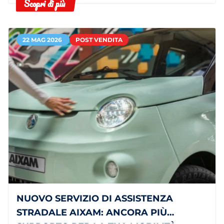
Scopri di più
leggero.
22 MAG 2026
POST VENDITA
NUOVO SERVIZIO DI ASSISTENZA
STRADALE AIXAM: ANCORA PIÙ