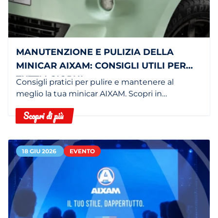
MANUTENZIONE E PULIZIA DELLA
MINICAR AIXAM: CONSIGLI UTILI PER
TUTTI I GIORNI
Consigli pratici per pulire e mantenere al
meglio la tua minicar AIXAM. Scopri in
concessionaria i servizi dedicati.
Scopri di più
18 GIU 2026
EVENTO