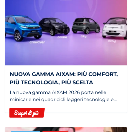
NUOVA GAMMA AIXAM: PIÙ COMFORT,
PIÙ TECNOLOGIA, PIÙ SCELTA
La nuova gamma AIXAM 2026 porta nelle
minicar e nei quadricicli leggeri tecnologie e
dotazioni che fino a poco tempo fa erano
Scopri di più
riservate a segmenti superiori.