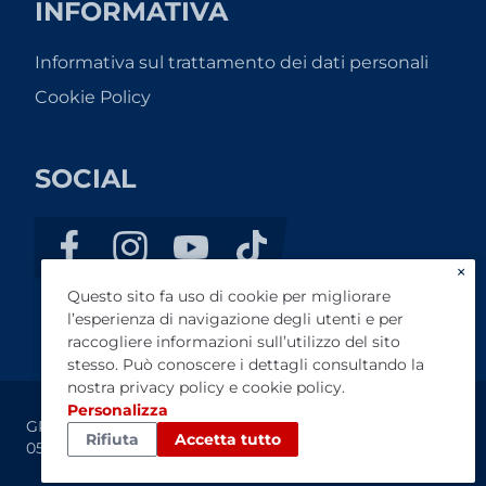
INFORMATIVA
Informativa sul trattamento dei dati personali
Cookie Policy
SOCIAL
×
Questo sito fa uso di cookie per migliorare
l’esperienza di navigazione degli utenti e per
raccogliere informazioni sull’utilizzo del sito
stesso. Può conoscere i dettagli consultando la
nostra
privacy policy
e
cookie policy
.
Personalizza
GP AUTO DI PAPPALARDO S.R.L. - Codice fiscale / P.IVA:
Rifiuta
Accetta tutto
05709590870 - REA: CT-424987 - Cap. Sociale €10.000