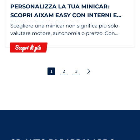
PERSONALIZZA LA TUA MINICAR:
SCOPRI AIXAM EASY CON INTERNI E
STILE CUSTOMIZZABILI
Scegliere una minicar non significa più solo
valutare motore, autonomia o prezzo. Con
AIXAM Easy, rendi il tuo veicolo davvero tuo,
Scopri di più
personalizzandolo in base al tuo stile.
1
2
3