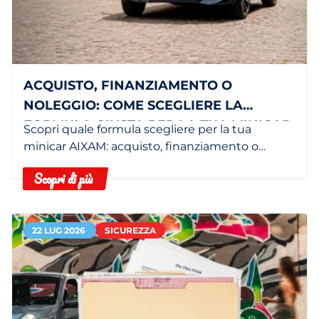
ACQUISTO, FINANZIAMENTO O
NOLEGGIO: COME SCEGLIERE LA
FORMULA GIUSTA PER LA TUA MINICAR
Scopri quale formula scegliere per la tua
minicar AIXAM: acquisto, finanziamento o
noleggio in base alle tue esigenze.
Scopri di più
22 LUG 2026
SICUREZZA