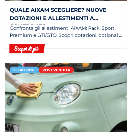
QUALE AIXAM SCEGLIERE? NUOVE
DOTAZIONI E ALLESTIMENTI A
CONFRONTO
Confronta gli allestimenti AIXAM: Pack, Sport,
Premium e GTI/GTO. Scopri dotazioni, optional e
minicar più adatta in concessionaria.
Scopri di più
25 GIU 2026
POST VENDITA